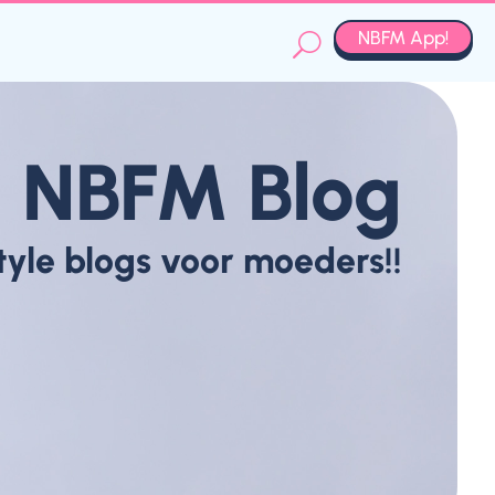
NBFM App!
NBFM Blog
style blogs voor moeders!!