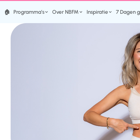
🏠
Programma’s
Over NBFM
Inspiratie
7 Dagen g