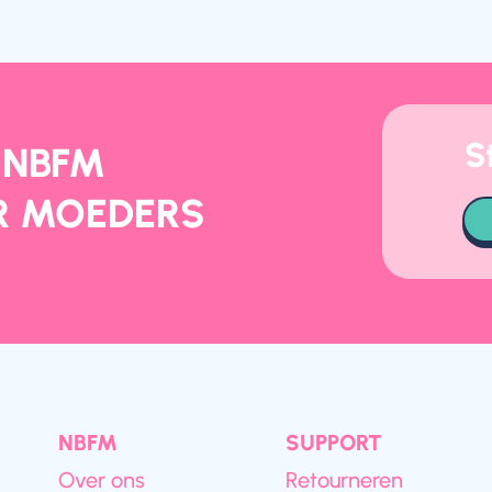
S
 NBFM
R MOEDERS
NBFM
SUPPORT
Over ons
Retourneren