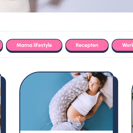
Mama lifestyle
Recepten
Work