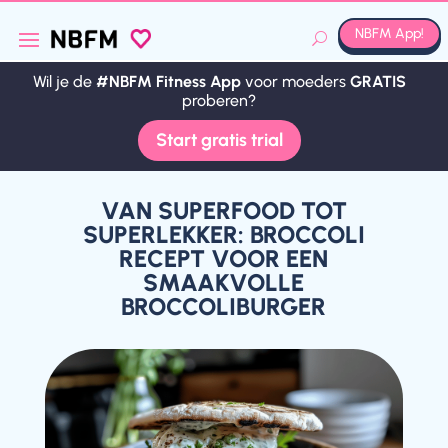
NBFM App!
Wil je de
#NBFM Fitness App
voor moeders
GRATIS
Wil je de
#NBFM Fitness App
voor moeders
GRATIS
proberen?
proberen?
Start gratis trial
Start gratis trial
VAN SUPERFOOD TOT
SUPERLEKKER: BROCCOLI
RECEPT VOOR EEN
SMAAKVOLLE
BROCCOLIBURGER