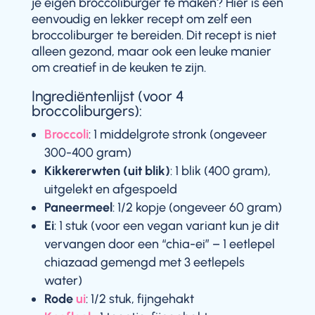
je eigen broccoliburger te maken? Hier is een
eenvoudig en lekker recept om zelf een
broccoliburger te bereiden. Dit recept is niet
alleen gezond, maar ook een leuke manier
om creatief in de keuken te zijn.
Ingrediëntenlijst (voor 4
broccoliburgers):
Broccoli
: 1 middelgrote stronk (ongeveer
300-400 gram)
Kikkererwten (uit blik)
: 1 blik (400 gram),
uitgelekt en afgespoeld
Paneermeel
: 1/2 kopje (ongeveer 60 gram)
Ei
: 1 stuk (voor een vegan variant kun je dit
vervangen door een “chia-ei” – 1 eetlepel
chiazaad gemengd met 3 eetlepels
water)
Rode
ui
: 1/2 stuk, fijngehakt