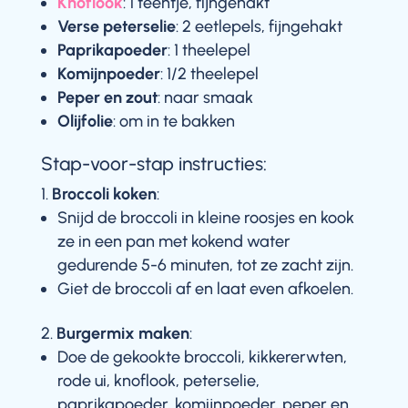
Knoflook
: 1 teentje, fijngehakt
Verse peterselie
: 2 eetlepels, fijngehakt
Paprikapoeder
: 1 theelepel
Komijnpoeder
: 1/2 theelepel
Peper en zout
: naar smaak
Olijfolie
: om in te bakken
Stap-voor-stap instructies:
Broccoli koken
:
Snijd de broccoli in kleine roosjes en kook
ze in een pan met kokend water
gedurende 5-6 minuten, tot ze zacht zijn.
Giet de broccoli af en laat even afkoelen.
Burgermix maken
:
Doe de gekookte broccoli, kikkererwten,
rode ui, knoflook, peterselie,
paprikapoeder, komijnpoeder, peper en