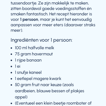
tussendoortje. Ze zijn makkelijk te maken,
zitten boordevol goede voedingsstoffen én
smaken fantastisch. Het recept hieronder is
voor
1 persoon
, maar je kunt het eenvoudig
aanpassen voor meer eters (daarover straks
meer).
Ingrediënten voor 1 persoon:
100 ml halfvolle melk
75 gram havermout
1 rijpe banaan
1 ei
1 snufje kaneel
1 eetlepel magere kwark
50 gram fruit naar keuze (zoals
aardbeien, blauwe bessen of plakjes
appel)
(Eventueel een klein beetje roomboter of