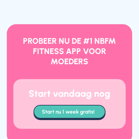
PROBEER NU DE #1 NBFM
FITNESS APP VOOR
MOEDERS
Start vandaag nog
Start nu 1 week gratis!