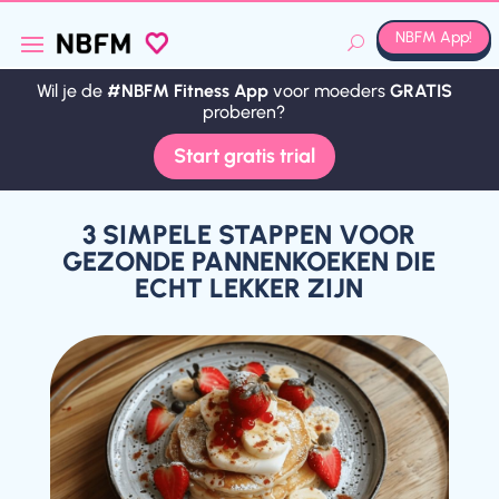
NBFM App!
Wil je de
#NBFM Fitness App
voor moeders
GRATIS
Wil je de
#NBFM Fitness App
voor moeders
GRATIS
proberen?
proberen?
Start gratis trial
Start gratis trial
3 SIMPELE STAPPEN VOOR
GEZONDE PANNENKOEKEN DIE
ECHT LEKKER ZIJN