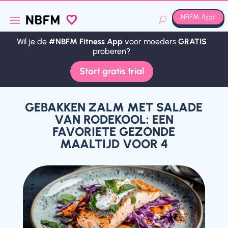
NBFM App!
Wil je de
#NBFM Fitness App
voor moeders
GRATIS
Wil je de
#NBFM Fitness App
voor moeders
GRATIS
proberen?
proberen?
Start gratis trial
Start gratis trial
GEBAKKEN ZALM MET SALADE
VAN RODEKOOL: EEN
FAVORIETE GEZONDE
MAALTIJD VOOR 4