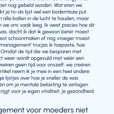
oet nog gebeld worden. Wat eten we
jkt je to-do lijst wel een bodemloze put.
alle ballen in de lucht te houden, maar
 we ons vaak leeg. Ik weet precies hoe dit
 was, dacht ik dat ik gewoon beter moest
 moest schoonmaken of nóg vroeger moest
management’ trucjes ik toepaste, hoe
 Omdat de tijd die we besparen met
rect weer wordt opgevuld met wéér een
creëren geen tijd voor onszelf; we creëren
artikel neem ik je mee in een heel andere
lijstjes over hoe je sneller de was
eën om je
mentale belasting
te verlagen.
ijgt voor je eigen vitaliteit, je gezondheid
ement voor moeders niet