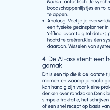
Notion
fantastisch. Je synchr
boodschappenlijstjes en to-d
te appen.
Analoog: Voel je je overwel
een fysieke gezinsplanner i
‘offline leven’ (digital detox)
hoofd te creëren.Kies één sys
daaraan. Wisselen van syste
4. De AI-assistent: een 
gemak
Dit is een tip die ik de laatste 
momenten waarop je hoofd gewo
kan handig zijn voor kleine pra
denken over randzaken.Denk b
simpele traktatie, het schrijve
of een snel recept op basis van 