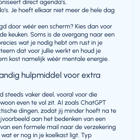
oniseert direct agenda’s,
o’s. Je hoeft elkaar niet meer de hele dag
digd door wéér een scherm? Kies dan voor
n de keuken. Soms is de overgang naar een
 precies wat je nodig hebt om rust in je
teem dat voor jullie werkt en houd je
em kost namelijk wéér mentale energie.
handig hulpmiddel voor extra
tijd steeds vaker deel, vooral voor die
on even te vol zit. AI zoals ChatGPT
ktische dingen, zodat jij minder hoeft na te
ijvoorbeeld aan het bedenken van een
n van een formele mail naar de verzekering
wat er nog in je koelkast ligt. Typ