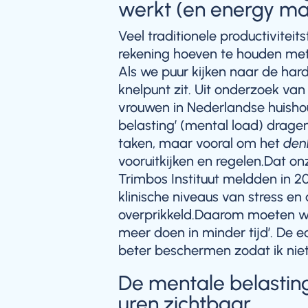
werkt (en energy m
Veel traditionele productivitei
rekening hoeven te houden met
Als we puur kijken naar de har
knelpunt zit. Uit onderzoek va
vrouwen in Nederlandse huisho
belasting’ (mental load) drage
taken, maar vooral om het
den
vooruitkijken en regelen.Dat onz
Trimbos Instituut meldden in 2
klinische niveaus van stress en
overprikkeld.Daarom moeten we
meer doen in minder tijd’. De e
beter beschermen zodat ik niet
De mentale belasting
uren zichtbaar