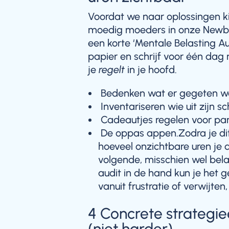
Voordat we naar oplossingen ki
moedig moeders in onze Newb
een korte ‘Mentale Belasting Aud
papier en schrijf voor één dag 
je
regelt
in je hoofd.
Bedenken wat er gegeten wo
Inventariseren wie uit zijn s
Cadeautjes regelen voor part
De oppas appen.Zodra je dit 
hoeveel onzichtbare uren je d
volgende, misschien wel belan
audit in de hand kun je het 
vanuit frustratie of verwijten
4 Concrete strategi
(niet harder)