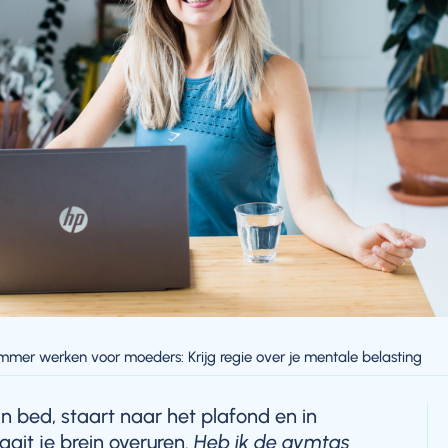
limmer werken voor moeders: Krijg regie over je mentale belasting
k in bed, staart naar het plafond en in
raait je brein overuren.
Heb ik de gymtas