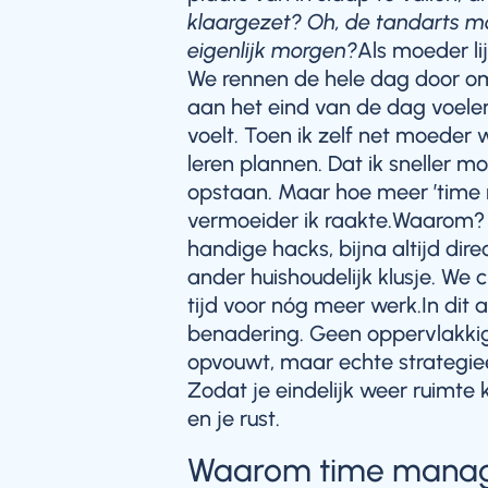
klaargezet? Oh, de tandarts m
eigenlijk morgen?
Als moeder li
We rennen de hele dag door om 
aan het eind van de dag voelen
voelt. Toen ik zelf net moeder
leren plannen. Dat ik sneller
opstaan. Maar hoe meer ’time 
vermoeider ik raakte.Waarom?
handige hacks, bijna altijd di
ander huishoudelijk klusje. We 
tijd voor nóg meer werk.In dit 
benadering. Geen oppervlakkige 
opvouwt, maar echte strategi
Zodat je eindelijk weer ruimte kr
en je rust.
Waarom time manag