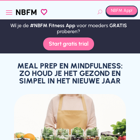
NBFM App!
Wil je de
#NBFM Fitness App
voor moeders
GRATIS
Wil je de
#NBFM Fitness App
voor moeders
GRATIS
proberen?
proberen?
Start gratis trial
Start gratis trial
MEAL PREP EN MINDFULNESS:
ZO HOUD JE HET GEZOND EN
SIMPEL IN HET NIEUWE JAAR