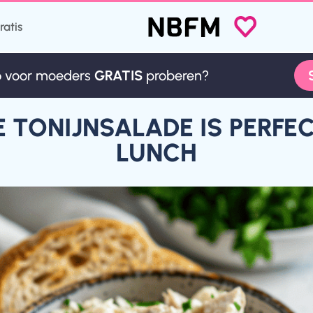
ratis
p
voor moeders
GRATIS
proberen?
p
voor moeders
GRATIS
proberen?
 TONIJNSALADE IS PERF
LUNCH