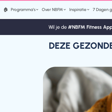
🏠
Programma’s
Over NBFM
Inspiratie
7 Dagen g
Wil je de
#NBFM Fitness Ap
Wil je de
#NBFM Fitness Ap
DEZE GEZONDE