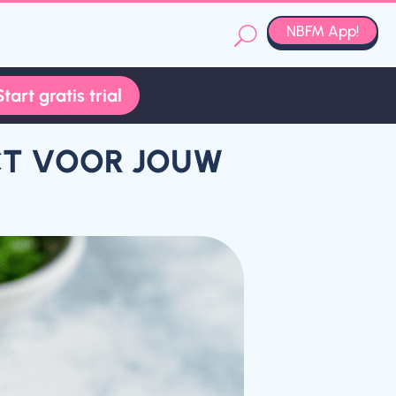
NBFM App!
Start gratis trial
Start gratis trial
ECT VOOR JOUW