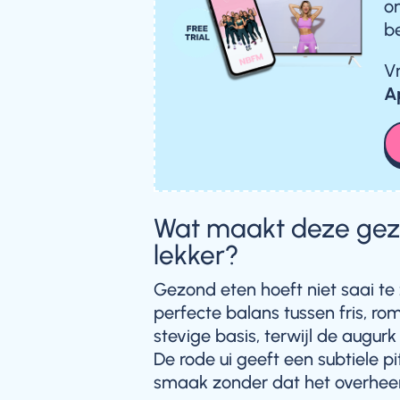
o
b
V
A
Wat maakt deze gezo
lekker?
Gezond eten hoeft niet saai te
perfecte balans tussen fris, rom
stevige basis, terwijl de augurk
De rode ui geeft een subtiele p
smaak zonder dat het overheer