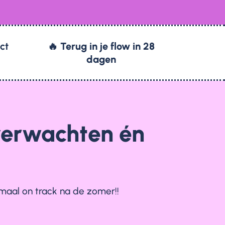
ect
🔥 Terug in je flow in 28
dagen
 verwachten én
lemaal on track na de zomer!!