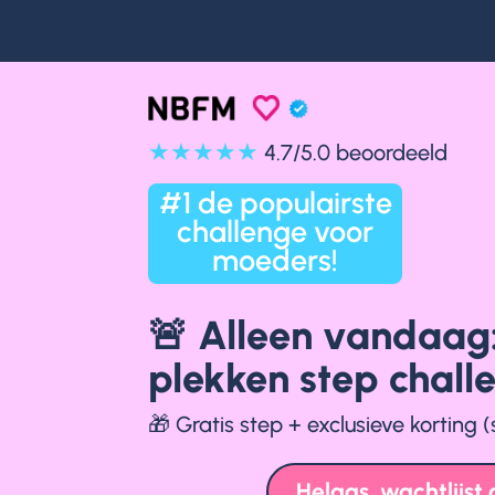
★★★★★
4.7/5.0 beoordeeld
#1 de populairste
challenge voor
moeders!
🚨 Alleen vandaag:
plekken step chall
🎁 Gratis step + exclusieve korting (s
Helaas, wachtlijst 