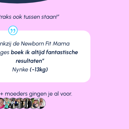
straks ook tussen staan!”
nkzij de Newborn Fit Mama
nges
boek ik altijd fantastische
resultaten”
Nynke
(-13kg)
+ moeders gingen je al voor.