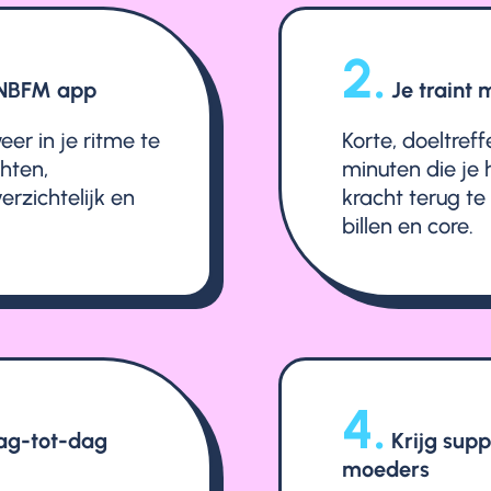
2.
e NBFM app
Je traint
er in je ritme te
Korte, doeltref
hten,
minuten die je 
erzichtelijk en
kracht terug te
billen en core.
4.
dag-tot-dag
Krijg sup
moeders