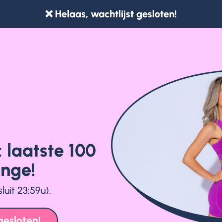
❌ Helaas, wachtlijst gesloten!
 laatste 100
enge!
luit 23:59u).
gesloten!